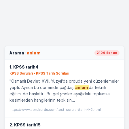
Arama:
anlam
2109 Sonuç
1. KPSS tarih4
KPSS Soruları › KPSS Tarih Soruları
"Osmanlı Devleti XVII. Yüzyıl'da orduda yeni düzenlemeler
yaptı. Ayrıca bu dönemde çağdaş
anlam
da teknik
eğitimi de başlattı." Bu gelişmeler aşağıdaki toplumsal
kesimlerden hangilerinin tepkisin...
https://www.sorukurdu.com/test-sorular/tarih4-2.html
2. KPSS tarih15