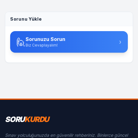
Sorunu Yükle
Sorunuzu Sorun
🙋
›
Biz Cevaplayalım!
SORU
KURDU
Sınav yolculuğunuzda en güvenilir rehberiniz. Binlerce güncel