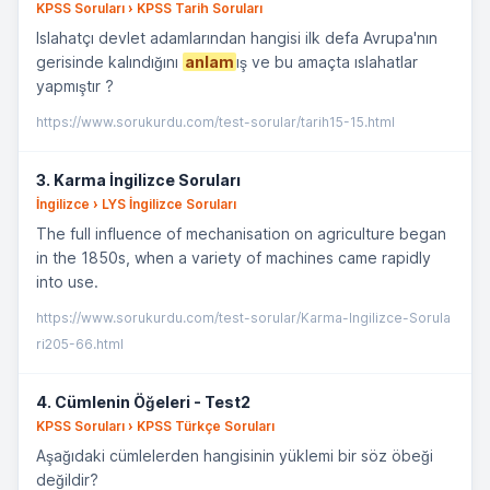
KPSS Soruları › KPSS Tarih Soruları
Islahatçı devlet adamlarından hangisi ilk defa Avrupa'nın
gerisinde kalındığını
anlam
ış ve bu amaçta ıslahatlar
yapmıştır ?
https://www.sorukurdu.com/test-sorular/tarih15-15.html
3. Karma İngilizce Soruları
İngilizce › LYS İngilizce Soruları
The full influence of mechanisation on agriculture began
in the 1850s, when a variety of machines came rapidly
into use.
https://www.sorukurdu.com/test-sorular/Karma-Ingilizce-Sorula
ri205-66.html
4. Cümlenin Öğeleri - Test2
KPSS Soruları › KPSS Türkçe Soruları
Aşağıdaki cümlelerden hangisinin yüklemi bir söz öbeği
değildir?