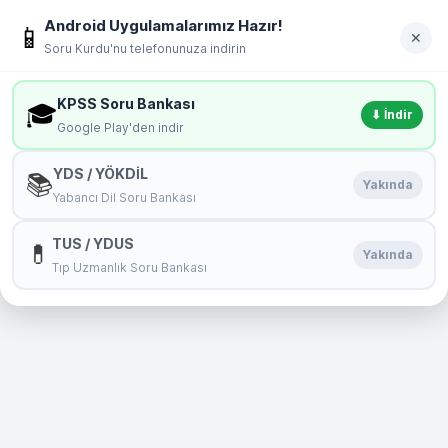
İçeriğe geç
Android Uygulamalarımız Hazır!
soru
kurdu
📱
Giriş Yap
✕
Soru Kurdu'nu telefonunuza indirin
MENÜ
KPSS Soru Bankası
🎓
⬇ İndir
Google Play'den indir
YDS / YÖKDİL
📚
Yakında
Yabancı Dil Soru Bankası
TUS / YDUS
💊
Yakında
Tıp Uzmanlık Soru Bankası