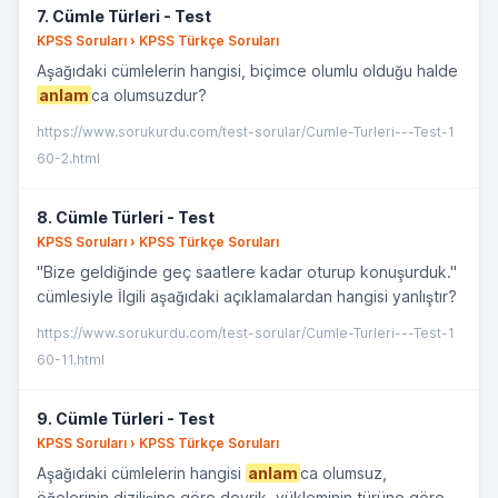
7. Cümle Türleri - Test
KPSS Soruları › KPSS Türkçe Soruları
Aşağıdaki cümlelerin hangisi, biçimce olumlu olduğu halde
anlam
ca olumsuzdur?
https://www.sorukurdu.com/test-sorular/Cumle-Turleri---Test-1
60-2.html
8. Cümle Türleri - Test
KPSS Soruları › KPSS Türkçe Soruları
"Bize geldiğinde geç saatlere kadar oturup konuşurduk."
cümlesiyle İlgili aşağıdaki açıklamalardan hangisi yanlıştır?
https://www.sorukurdu.com/test-sorular/Cumle-Turleri---Test-1
60-11.html
9. Cümle Türleri - Test
KPSS Soruları › KPSS Türkçe Soruları
Aşağıdaki cümlelerin hangisi
anlam
ca olumsuz,
öğelerinin dizilişine göre devrik, yükleminin türüne göre