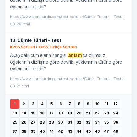
eylem cümlesidir?
https://www.sorukurdu.com/test-sorular/Cumle-Turleri---Test-1
60-20.html
10. Cümle Türleri - Test
KPSS Soruları › KPSS Türkçe Soruları
Aşağıdaki cümlelerin hangisi
anlam
ca olumsuz,
öğelerinin dizilişine göre devrik, yükleminin türüne göre
eylem cümlesidir?
https://www.sorukurdu.com/test-sorular/Cumle-Turleri---Test-1
60-21.html
1
2
3
4
5
6
7
8
9
10
11
12
13
14
15
16
17
18
19
20
21
22
23
24
25
26
27
28
29
30
31
32
33
34
35
36
37
38
39
40
41
42
43
44
45
46
47
48