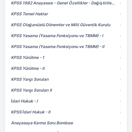
KPSS 1982 Anayasası - Genel Özellikler - Değiştirilemeyecek Hükümler
›
KPSS Temel Haklar
›
KPSS Olağanüstü Dönemler ve Milli Güvenlik Kurulu
›
KPSS Yasama (Yasama Fonksiyonu ve TBMM) - I
›
KPSS Yasama (Yasama Fonksiyonu ve TBMM) - II
›
KPSS Yürütme - 1
›
KPSS Yürütme - II
›
KPSS Yargı Soruları
›
KPSS Yargı Soruları II
›
İdari Hukuk - I
›
KPSS İdari Hukuk - II
›
Anayasaya Karma Soru Bombası
›