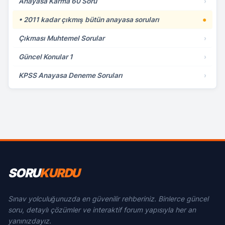
Anayasa Karma 60 Soru
›
• 2011 kadar çıkmış bütün anayasa soruları
●
Çıkması Muhtemel Sorular
›
Güncel Konular 1
›
KPSS Anayasa Deneme Soruları
›
SORU
KURDU
Sınav yolculuğunuzda en güvenilir rehberiniz. Binlerce güncel
soru, detaylı çözümler ve interaktif forum yapısıyla her an
yanınızdayız.