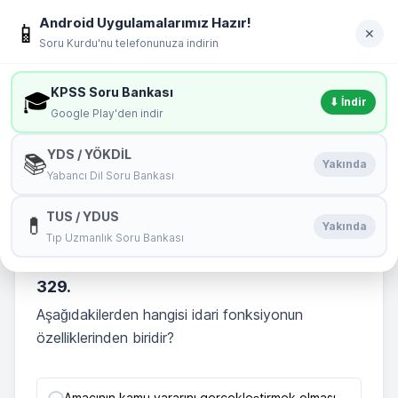
İçeriğe geç
Android Uygulamalarımız Hazır!
soru
kurdu
📱
Giriş Yap
✕
Soru Kurdu'nu telefonunuza indirin
MENÜ
KPSS Soru Bankası
🎓
⬇ İndir
Google Play'den indir
2011 kadar çıkmış bütün anayasa soruları 329.
YDS / YÖKDİL
📚
Soru
Yakında
Yabancı Dil Soru Bankası
🏆
Bu Testin Birincisi:
Dutlulu
TUS / YDUS
💊
Yakında
Tıp Uzmanlık Soru Bankası
Başarı Yüzdeniz : 100 %
329.
Aşağıdakilerden hangisi idari fonksiyonun
özelliklerinden biridir?
Amacının kamu yararını gerçekleştirmek olması