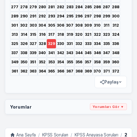
277
278
279
280
281
282
283
284
285
286
287
288
289
290
291
292
293
294
295
296
297
298
299
300
301
302
303
304
305
306
307
308
309
310
311
312
313
314
315
316
317
318
319
320
321
322
323
324
325
326
327
328
329
330
331
332
333
334
335
336
337
338
339
340
341
342
343
344
345
346
347
348
349
350
351
352
353
354
355
356
357
358
359
360
361
362
363
364
365
366
367
368
369
370
371
372
Paylaş
Yorumlar
Yorumları Gör ▼
Ana Sayfa
/
KPSS Soruları
/
KPSS Anayasa Soruları
/
2011 kadar çıkmış bütün anayasa soruları