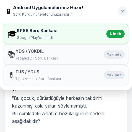
İçeriğe geç
Android Uygulamalarımız Hazır!
soru
kurdu
📱
Giriş Yap
✕
Soru Kurdu'nu telefonunuza indirin
MENÜ
KPSS Soru Bankası
🎓
⬇ İndir
Google Play'den indir
Anlatım Bozuklukları Test 3 1. Soru
YDS / YÖKDİL
📚
Yakında
Yabancı Dil Soru Bankası
🏆
Bu Testin Birincisi:
bkt
TUS / YDUS
💊
Başarı Yüzdeniz : 100 %
Yakında
Tıp Uzmanlık Soru Bankası
1.
"Bu çocuk, dürüstlüğüyle herkesin takdirini
kazanmış; asla yalan söylememişti."
Bu cümledeki anlatım bozukluğunun nedeni
aşağıdakidir?