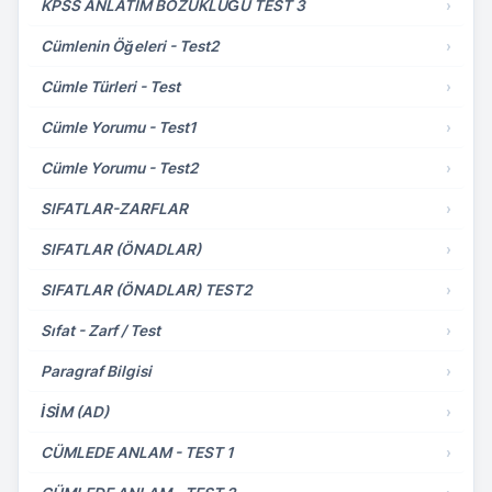
KPSS ANLATIM BOZUKLUĞU TEST 3
›
Cümlenin Öğeleri - Test2
›
Cümle Türleri - Test
›
Cümle Yorumu - Test1
›
Cümle Yorumu - Test2
›
SIFATLAR-ZARFLAR
›
SIFATLAR (ÖNADLAR)
›
SIFATLAR (ÖNADLAR) TEST2
›
Sıfat - Zarf / Test
›
Paragraf Bilgisi
›
İSİM (AD)
›
CÜMLEDE ANLAM - TEST 1
›