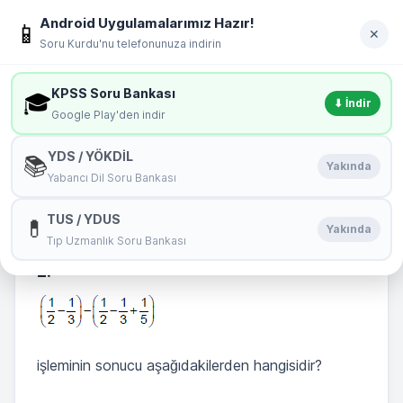
İçeriğe geç
Android Uygulamalarımız Hazır!
soru
kurdu
📱
Giriş Yap
✕
Soru Kurdu'nu telefonunuza indirin
MENÜ
KPSS Soru Bankası
🎓
⬇ İndir
Google Play'den indir
DGS Deneme Sınavı 1 Matematik 2. Soru
YDS / YÖKDİL
📚
Yakında
Yabancı Dil Soru Bankası
🏆
Bu Testin Birincisi:
merve17
TUS / YDUS
💊
Başarı Yüzdeniz : 100 %
Yakında
Tıp Uzmanlık Soru Bankası
2.
işleminin sonucu aşağıdakilerden hangisidir?