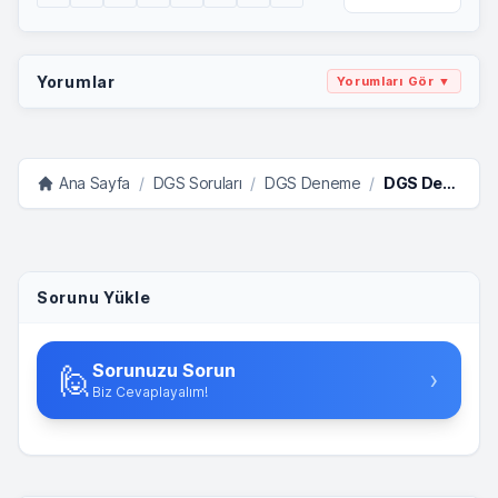
Yorumlar
Yorumları Gör ▼
Ana Sayfa
/
DGS Soruları
/
DGS Deneme
/
DGS Deneme Sınavı 1 Matematik
Sorunu Yükle
Sorunuzu Sorun
🙋
›
Biz Cevaplayalım!