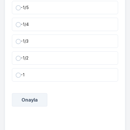
-1/5
-1/4
-1/3
-1/2
-1
Onayla