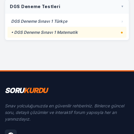
DGS Deneme Testleri
▼
DGS Deneme Sınavı 1 Türkçe
›
• DGS Deneme Sınavı 1 Matematik
●
SORU
KURDU
Sınav yolculuğunuzda en güvenilir rehberiniz. Binlerce güncel
soru, detaylı çözümler ve interaktif forum yapısıyla her an
yanınızdayız.