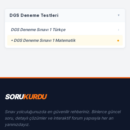
DGS Deneme Testleri
▼
DGS Deneme Sınavı 1 Türkçe
›
• DGS Deneme Sınavı 1 Matematik
●
SORU
KURDU
Sınav yolculuğunuzda en güvenilir rehberiniz. Binlerce güncel
soru, detaylı çözümler ve interaktif forum yapısıyla her an
yanınızdayız.