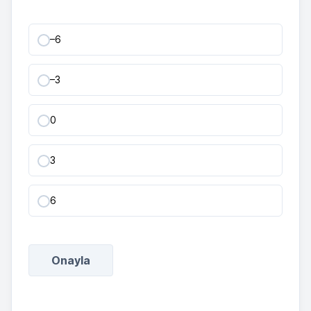
–6
–3
0
3
6
Onayla