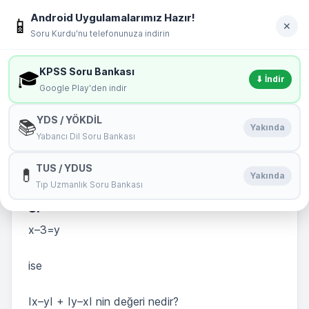
İçeriğe geç
Android Uygulamalarımız Hazır!
soru
kurdu
📱
Giriş Yap
✕
Soru Kurdu'nu telefonunuza indirin
MENÜ
KPSS Soru Bankası
🎓
⬇ İndir
Google Play'den indir
DGS Deneme Sınavı 1 Matematik 8. Soru
YDS / YÖKDİL
📚
Yakında
Yabancı Dil Soru Bankası
🏆
Bu Testin Birincisi:
merve17
TUS / YDUS
💊
Başarı Yüzdeniz : 100 %
Yakında
Tıp Uzmanlık Soru Bankası
8.
x–3=y
ise
Ix–yI + Iy–xI nin değeri nedir?