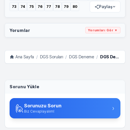
Paylaş
73
74
75
76
77
78
79
80
Yorumlar
Yorumları Gör ▼
Ana Sayfa
/
DGS Soruları
/
DGS Deneme
/
DGS Deneme Sınavı 1 Matematik
Sorunu Yükle
Sorunuzu Sorun
🙋
›
Biz Cevaplayalım!