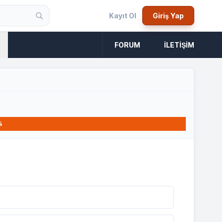
Kayıt Ol
Giriş Yap
FORUM
İLETIŞIM
%