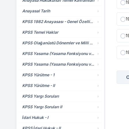
Anayasa Hukukunun Temel Kavramları
›
1
Anayasal Tarih
›
1
KPSS 1982 Anayasası - Genel Özellikler - Değiştirilemeyecek Hükümler
›
KPSS Temel Haklar
›
1
KPSS Olağanüstü Dönemler ve Milli Güvenlik Kurulu
›
1
KPSS Yasama (Yasama Fonksiyonu ve TBMM) - I
›
KPSS Yasama (Yasama Fonksiyonu ve TBMM) - II
›
KPSS Yürütme - 1
›
O
KPSS Yürütme - II
›
KPSS Yargı Soruları
›
KPSS Yargı Soruları II
›
İdari Hukuk - I
›
KPSS İdari Hukuk - II
›