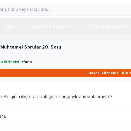
DGS
EHLIYET SINAVI
DIĞER SINAVLAR
 Muhtemel Sorular 20. Soru
n Birincisi:
irfann
Başarı Yüzdeniz : 100 
 Birliğini oluşturan anlaşma hangi yılda imzalanmıştır?
946