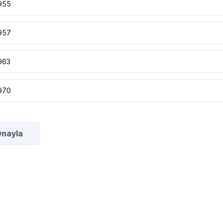
955
957
963
970
nayla