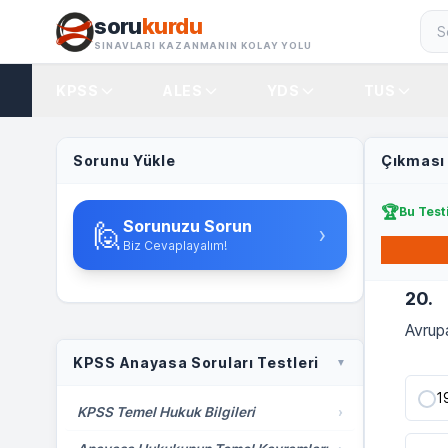
İçeriğe geç
soru
kurdu
SINAVLARI KAZANMANIN KOLAY YOLU
KPSS
ALES
YDS
TUS
Sorunu Yükle
Çıkması
🏆
Bu Testi
Sorunuzu Sorun
🙋
›
Biz Cevaplayalım!
20.
Avrupa
KPSS Anayasa Soruları Testleri
▼
1
KPSS Temel Hukuk Bilgileri
›