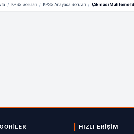
yfa
/
KPSS Soruları
/
KPSS Anayasa Soruları
/
Çıkması Muhtemel S
GORILER
HIZLI ERIŞIM