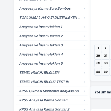
Anayasaya Karma Soru Bombası
›
TOPLUMSAL HAYATI DÜZENLEYEN KURALLAR ve ANAYASA HUKUKU
›
Anayasa ve İnsan Hakları 1
›
Anayasa ve İnsan Hakları 2
›
Anayasa ve İnsan Hakları 3
›
1
2
Anayasa ve İnsan Hakları 4
›
30
31
59
60
Anayasa ve İnsan Hakları 5
›
88
89
TEMEL HUKUK BİLGİLERİ
›
TEMEL HUKUK BİLGİSİ TEST II:
›
KPSS Çıkması Muhtemel Anayasa Soruları
›
Yorumla
KPSS Anayasa Karma Soruları
›
KPSS Anayasa Karma Sorular 2
›