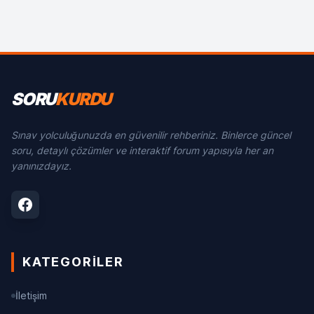
SORU
KURDU
Sınav yolculuğunuzda en güvenilir rehberiniz. Binlerce güncel
soru, detaylı çözümler ve interaktif forum yapısıyla her an
yanınızdayız.
KATEGORILER
İletişim