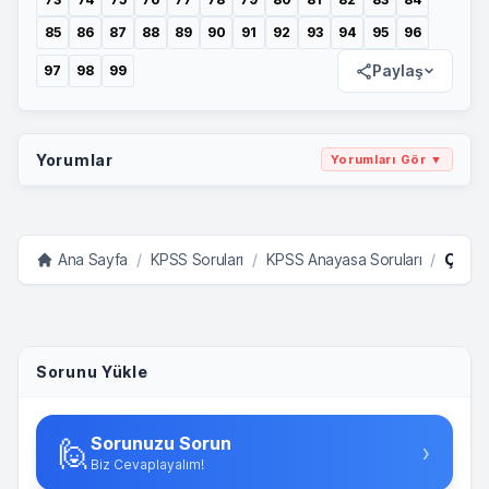
85
86
87
88
89
90
91
92
93
94
95
96
Paylaş
97
98
99
Yorumlar
Yorumları Gör ▼
Ana Sayfa
/
KPSS Soruları
/
KPSS Anayasa Soruları
/
Çıkması Muhtemel Sorular
Sorunu Yükle
Sorunuzu Sorun
🙋
›
Biz Cevaplayalım!