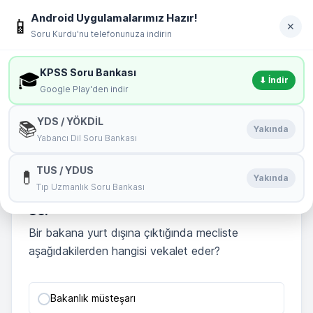
İçeriğe geç
Android Uygulamalarımız Hazır!
soru
kurdu
📱
Giriş Yap
✕
Soru Kurdu'nu telefonunuza indirin
MENÜ
KPSS Soru Bankası
🎓
⬇ İndir
Google Play'den indir
Çıkması Muhtemel Sorular 36. Soru
YDS / YÖKDİL
📚
Yakında
Yabancı Dil Soru Bankası
🏆
Bu Testin Birincisi:
irfann
TUS / YDUS
💊
Başarı Yüzdeniz : 100 %
Yakında
Tıp Uzmanlık Soru Bankası
36.
Bir bakana yurt dışına çıktığında mecliste
aşağıdakilerden hangisi vekalet eder?
Bakanlık müsteşarı