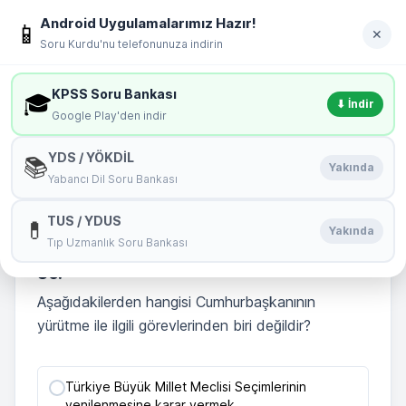
İçeriğe geç
Android Uygulamalarımız Hazır!
soru
kurdu
📱
Giriş Yap
✕
Soru Kurdu'nu telefonunuza indirin
MENÜ
KPSS Soru Bankası
🎓
⬇ İndir
Google Play'den indir
Çıkması Muhtemel Sorular 86. Soru
YDS / YÖKDİL
📚
Yakında
Yabancı Dil Soru Bankası
🏆
Bu Testin Birincisi:
irfann
TUS / YDUS
💊
Başarı Yüzdeniz : 100 %
Yakında
Tıp Uzmanlık Soru Bankası
86.
Aşağıdakilerden hangisi Cumhurbaşkanının
yürütme ile ilgili görevlerinden biri değildir?
Türkiye Büyük Millet Meclisi Seçimlerinin
yenilenmesine karar vermek.