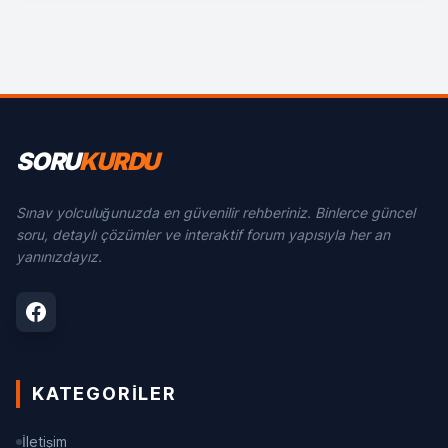
SORU
KURDU
Sınav yolculuğunuzda en güvenilir rehberiniz. Binlerce güncel
soru, detaylı çözümler ve interaktif forum yapısıyla her an
yanınızdayız.
KATEGORILER
İletişim