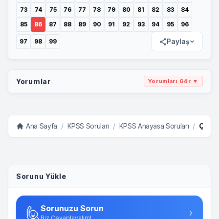
73
74
75
76
77
78
79
80
81
82
83
84
85
86
87
88
89
90
91
92
93
94
95
96
Paylaş
97
98
99
Yorumlar
Yorumları Gör ▼
Ana Sayfa
/
KPSS Soruları
/
KPSS Anayasa Soruları
/
Çıkması Muhtemel Sorular
Sorunu Yükle
Sorunuzu Sorun
🙋
›
Biz Cevaplayalım!